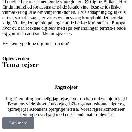
til nogle af de mest anerkendte vinregioner i Østrig og Balkan. Her
får du mulighed for at smage på de lokale vine, besøge idylliske
vinmarker og lære om vinproduktionen. Hvis afslapning og luksus
er det, som du søger, er vores wellness- og kurophold det perfekte
valg. Vi tilbyder ophold på nogle af de bedste kurhoteller i Europa,
hvor du kan forkæle dig selv med spa-behandlinger, termiske bade
og gourmetmad i smukke omgivelser.
Hvilken type ferie drømmer du om?
Oplev verden
Tema rejser
Jagtrejser
Tag på en uforglemmelig jagtrejse, hvor du kan opleve hjortejagt i
Bosniens vilde skove, bukkejagt i Østrigs naturskønne alper og
bjørnejagt i Kroatiens bjergrige terræn. Vores rejser kombinerer
spændingen ved jagt med enestående naturoplevelser.
Læs mere