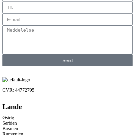
Send
CVR: 44772795
Lande
Østrig
Serbien
Bosnien
Rumænien