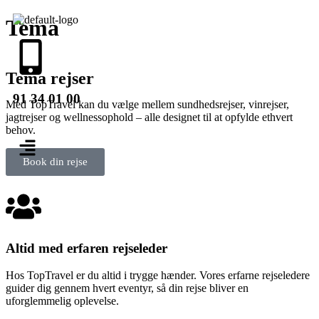
Tema
Tema rejser
91 34 01 00
Med TopTravel kan du vælge mellem sundhedsrejser, vinrejser,
jagtrejser og wellnessophold – alle designet til at opfylde ethvert
behov.
Book din rejse
Altid med erfaren rejseleder
Hos TopTravel er du altid i trygge hænder. Vores erfarne rejseledere
guider dig gennem hvert eventyr, så din rejse bliver en
uforglemmelig oplevelse.