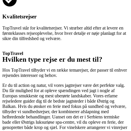
Kvalitetsrejser
TopTravel står for kvalitetsrejser. Vi stræber altid efter at levere en
førsteklasses rejseoplevelse, hvor hver detalje er nøje planlagt for at
sikre din tilfredshed og velvære.
TopTravel
Hvilken type rejse er du mest til?
Hos TopTravel tilbyder vi en række temarejser, der passer til enhver
rejsendes interesser og behov.
Er du til action og natur, vil vores jagtrejser være det perfekte valg.
Du får mulighed for at opleve spændingen ved jagt i nogle af
Europas smukkeste og mest uberørte landskaber. Vores erfarne
rejseledere guider dig til de bedste jagtsteder i både Østrig og
Balkan. Hvis du ønsker en ferie med fokus på sundhed og velvære,
tilbyder vi sundhedsrejser, der kombinerer afslapning med
helbredende behandlinger. Uanset om det er i Serbiens termiske
bade eller Østrigs luksuriøse spa-centre, vil du opleve en ferie, der
genopretter både krop og sjæl. For vinelskere arrangerer vi vinrejser